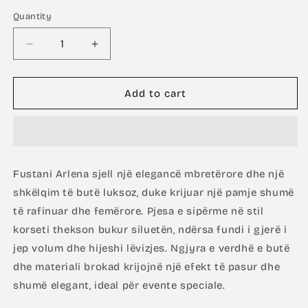
Quantity
Decrease
Increase
quantity
quantity
for
for
Arlena
Arlena
Add to cart
In
In
Yellow
Yellow
Fustani Arlena sjell një elegancë mbretërore dhe një
shkëlqim të butë luksoz, duke krijuar një pamje shumë
të rafinuar dhe femërore. Pjesa e sipërme në stil
korseti thekson bukur siluetën, ndërsa fundi i gjerë i
jep volum dhe hijeshi lëvizjes. Ngjyra e verdhë e butë
dhe materiali brokad krijojnë një efekt të pasur dhe
shumë elegant, ideal për evente speciale.