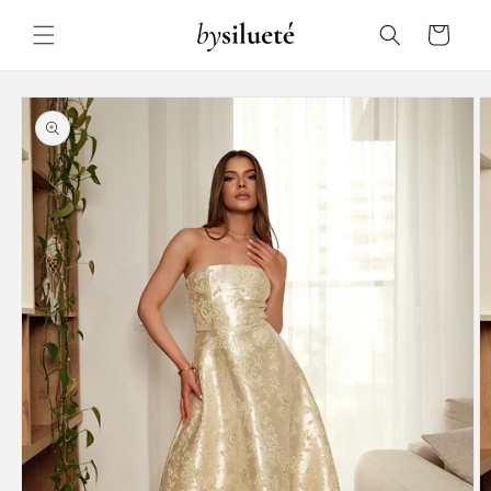
Skip to
content
Cart
Skip to
product
information