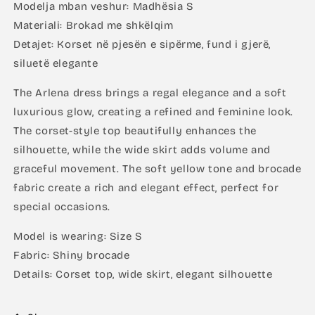
Modelja mban veshur: Madhësia S
Materiali: Brokad me shkëlqim
Detajet: Korset në pjesën e sipërme, fund i gjerë,
siluetë elegante
The Arlena dress brings a regal elegance and a soft
luxurious glow, creating a refined and feminine look.
The corset-style top beautifully enhances the
silhouette, while the wide skirt adds volume and
graceful movement. The soft yellow tone and brocade
fabric create a rich and elegant effect, perfect for
special occasions.
Model is wearing: Size S
Fabric: Shiny brocade
Details: Corset top, wide skirt, elegant silhouette