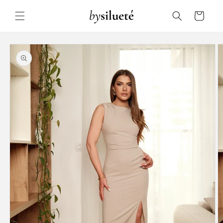
Skip to
content
Cart
Skip to
product
information