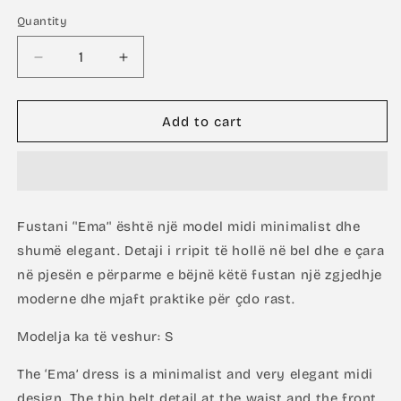
Quantity
Decrease
Increase
quantity
quantity
for
for
Ema
Ema
Add to cart
Dress
Dress
Fustani ‘'Ema’' është një model midi minimalist dhe
shumë elegant. Detaji i rripit të hollë në bel dhe e çara
në pjesën e përparme e bëjnë këtë fustan një zgjedhje
moderne dhe mjaft praktike për çdo rast.
Modelja ka të veshur: S
The ‘Ema’ dress is a minimalist and very elegant midi
design. The thin belt detail at the waist and the front