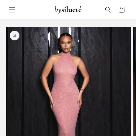
Skip to
content
Cart
Skip to
product
information