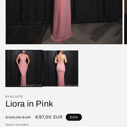
Open
O
media
m
1
2
in
in
modal
m
BYSILUETE
Liora in Pink
Regular
Sale
€97,00 EUR
€120,00 EUR
Sale
price
price
Taxes included.