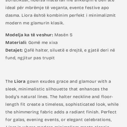
ideal për mbrëmje të veçanta, evente festive apo
dasma. Liora është kombinim perfekt i minimalizmit
modern me glamurin klasik.
Modelja ka të veshur:
Masën S
Materiali:
Gomë me xixa
Detajet:
Qafë halter, siluetë e drejtë, e gjatë deri në
fund, ngjitur pas trupit
The
Liora
gown exudes grace and glamour with a
sleek, minimalistic silhouette that enhances the
body’s natural lines. The halter neckline and floor-
length fit create a timeless, sophisticated look, while
the shimmering fabric adds a radiant finish. Perfect
for galas, evening events, or elegant celebrations,