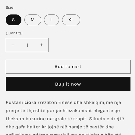
Size
S
M
L
XL
Quantity
Decrease
Increase
quantity
quantity
for
for
Liora
Liora
Add to cart
in
in
Pink
Pink
Buy it now
Fustani
Liora
rrezaton finesë dhe shkëlqim, me një
prerje të thjeshtë por jashtëzakonisht elegante që
thekson bukurinë natyrale të trupit. Silueta e drejtë
dhe qafa halter krijojnë një pamje të pastër dhe
sofistikuar, ndërsa materiali me shkëlqim e bën atë