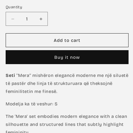
Quantity
Decrease
Increase
quantity
quantity
for
for
Mera
Mera
Add to cart
Set
Set
Buy it now
Seti
‘'Mera’' mishëron elegancë moderne me një siluetë
të pastër dhe linja të strukturuara që theksojnë
feminilitetin me finesë.
Modelja ka të veshur: S
The ‘Mera’ set embodies modern elegance with a clean
silhouette and structured lines that subtly highlight
femininity.