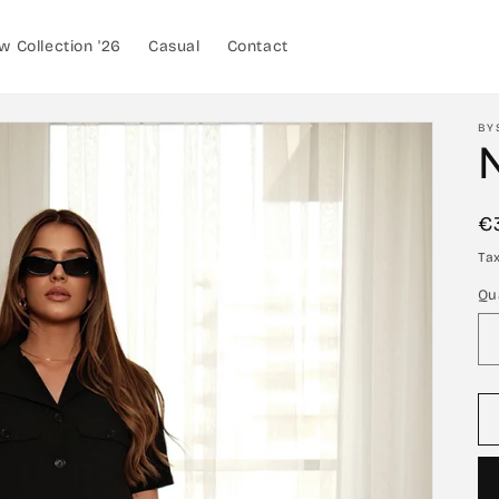
w Collection '26
Casual
Contact
BY
R
€
p
Ta
Qu