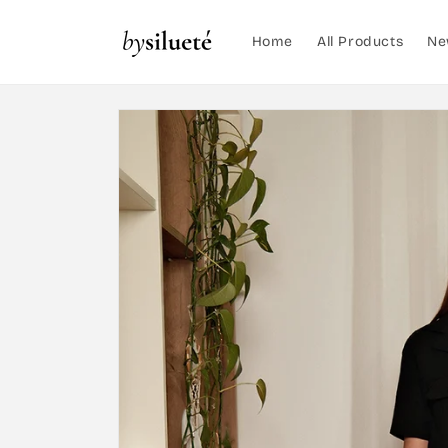
Skip to
content
Home
All Products
Ne
Skip to
product
information