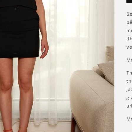
Se
pë
me
dh
ve
Mo
Th
th
ja
gi
ur
Mo