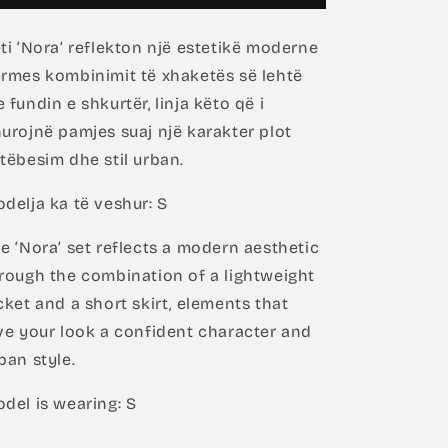
ti ‘Nora’ reflekton një estetikë moderne
rmes kombinimit të xhaketës së lehtë
 fundin e shkurtër, linja këto që i
urojnë pamjes suaj një karakter plot
tëbesim dhe stil urban.
delja ka të veshur: S
e ‘Nora’ set reflects a modern aesthetic
rough the combination of a lightweight
cket and a short skirt, elements that
ve your look a confident character and
ban style.
del is wearing: S