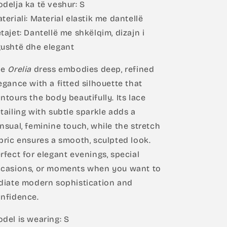
delja ka të veshur: S
teriali: Material elastik me dantellë
tajet: Dantellë me shkëlqim, dizajn i
ushtë dhe elegant
he
Orelia
dress embodies deep, refined
egance with a fitted silhouette that
ntours the body beautifully. Its lace
tailing with subtle sparkle adds a
nsual, feminine touch, while the stretch
bric ensures a smooth, sculpted look.
rfect for elegant evenings, special
casions, or moments when you want to
diate modern sophistication and
nfidence.
del is wearing: S