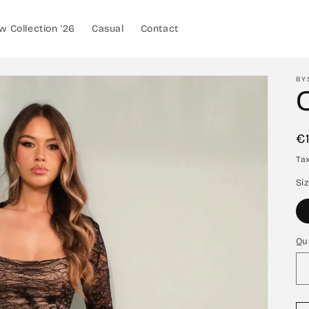
w Collection '26
Casual
Contact
BY
O
R
€
p
Ta
Si
Qu