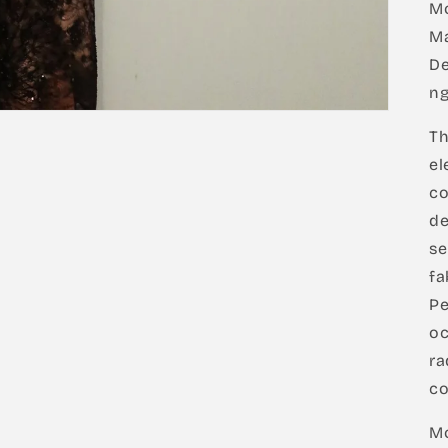
Mo
Ma
De
ng
T
el
co
de
se
fa
Pe
oc
ra
co
Mo