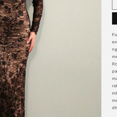
Fu
er
ng
me
Rr
pa
ma
re
mb
mo
dh