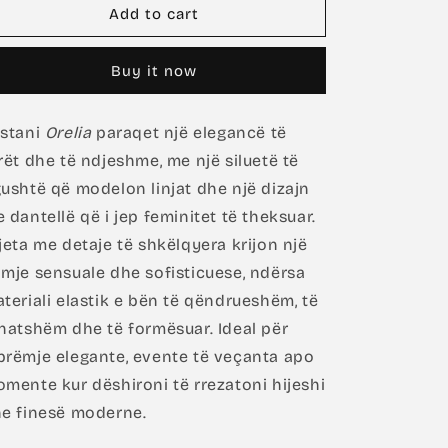
Orelia
Orelia
Add to cart
In
In
Black
Black
Buy it now
stani
Orelia
paraqet një elegancë të
rët dhe të ndjeshme, me një siluetë të
ushtë që modelon linjat dhe një dizajn
 dantellë që i jep feminitet të theksuar.
jeta me detaje të shkëlqyera krijon një
mje sensuale dhe sofisticuese, ndërsa
teriali elastik e bën të qëndrueshëm, të
hatshëm dhe të formësuar. Ideal për
rëmje elegante, evente të veçanta apo
mente kur dëshironi të rrezatoni hijeshi
e finesë moderne.