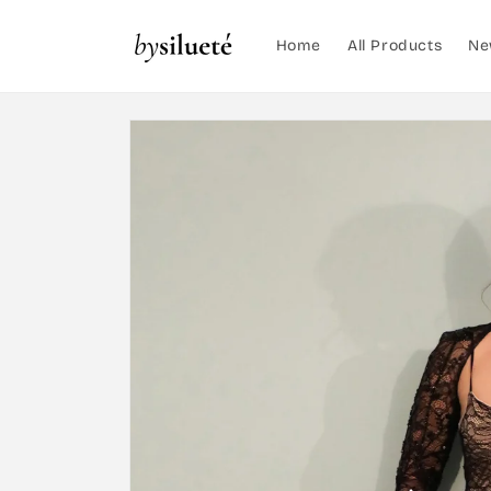
Skip to
content
Home
All Products
Ne
Skip to
product
information