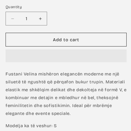
Quantity
Decrease
Increase
quantity
quantity
for
for
Velina
Velina
Add to cart
In
In
Pink
Pink
Fustani Velina mishëron elegancën moderne me një
siluetë të ngushtë që përqafon bukur trupin. Materiali
elastik me shkëlqim delikat dhe dekolteja në formë V, e
kombinuar me detajin e mbledhur në bel, theksojnë
feminilitetin dhe sofistikimin. Ideal për mbrëmje
elegante dhe evente speciale.
Modelja ka të veshur: S