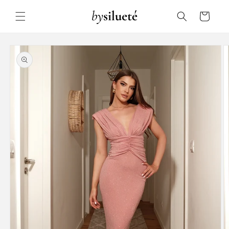
Skip to
content
Cart
Skip to
product
information